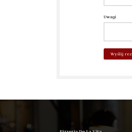
Uwagi
Wyślij re
Pizzeria De La Vita