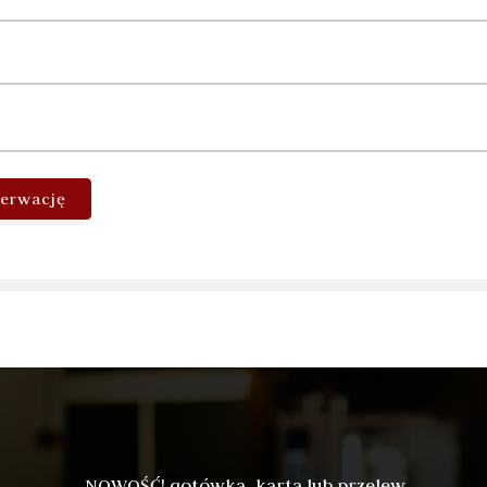
zerwację
NOWOŚĆ! gotówka, karta lub przelew